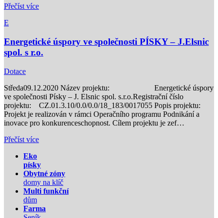
Přečíst více
E
Energetické úspory ve společnosti PÍSKY – J.Elsnic
spol. s r.o.
Dotace
Středa
09.12.2020
Název projektu: Energetické úspory
ve společnosti Písky – J. Elsnic spol. s.r.o.Registrační číslo
projektu: CZ.01.3.10/0.0/0.0/18_183/0017055 Popis projektu:
Projekt je realizován v rámci Operačního programu Podnikání a
inovace pro konkurenceschopnost. Cílem projektu je zef…
Přečíst více
Eko
písky
Obytné zóny
domy na klíč
Multi funkční
dům
Farma
Seník