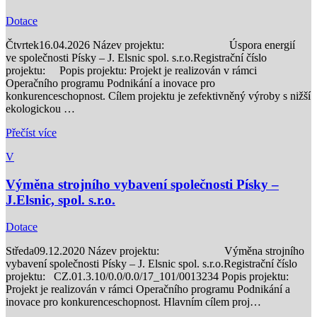
Dotace
Čtvrtek
16.04.2026
Název projektu: Úspora energií
ve společnosti Písky – J. Elsnic spol. s.r.o.Registrační číslo
projektu: Popis projektu: Projekt je realizován v rámci
Operačního programu Podnikání a inovace pro
konkurenceschopnost. Cílem projektu je zefektivněný výroby s nižší
ekologickou …
Přečíst více
V
Výměna strojního vybavení společnosti Písky –
J.Elsnic, spol. s.r.o.
Dotace
Středa
09.12.2020
Název projektu: Výměna strojního
vybavení společnosti Písky – J. Elsnic spol. s.r.o.Registrační číslo
projektu: CZ.01.3.10/0.0/0.0/17_101/0013234 Popis projektu:
Projekt je realizován v rámci Operačního programu Podnikání a
inovace pro konkurenceschopnost. Hlavním cílem proj…