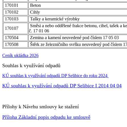
170101
Beton
170102
Cihly
170103
Tašky a keramické výrobky
Směsi a nebo oddělené frakce betonu, cihel, tašek a
170107
č. 17 01 06
170504
Zemina a kamení neuvedené pod číslem 17 05 03
170508
Štěrk ze železničního svršku neuvedený pod číslem 1
Ceník ukládka 2026
Souhlas k využívání odpadů
KÚ souhlas k využívání odpadů DP Selibice do roku 2024
KÚ souhlas k využívání odpadů DP Selibice I 2014 04 04
Přílohy k Návrhu smlouvy ke stažení
Příloha Základní popis odpadu ke smlouvě