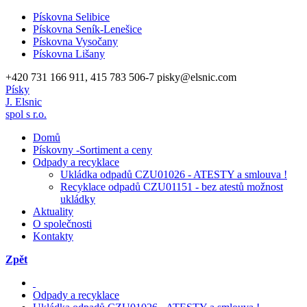
Pískovna Selibice
Pískovna Seník-Lenešice
Pískovna Vysočany
Pískovna Lišany
+420 731 166 911, 415 783 506-7
pisky@elsnic.com
Písky
J. Elsnic
spol s r.o.
Domů
Pískovny -Sortiment a ceny
Odpady a recyklace
Ukládka odpadů CZU01026 - ATESTY a smlouva !
Recyklace odpadů CZU01151 - bez atestů možnost
ukládky
Aktuality
O společnosti
Kontakty
Zpět
Odpady a recyklace