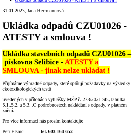
Ukládka odpadů CZU01026 - ATESTY a smlouva !
31.01.2023, Jana Herrmannová
Ukládka odpadů CZU01026 -
ATESTY a smlouva !
Ukládka stavebních odpadů CZU01026 –
pískovna Selibice
-
ATESTY a
SMLOUVA - jinak nelze ukládat !
Přijímáme výhradně odpady, které splňují požadavky na výsledky
ekotoxikologických testů
uvedených v přílohách vyhlášky MŽP č. 273/2021 Sb., tabulka
5.1.,5.2. a 5.3. .O podrobnostech nakládání s odpady, v platném
znění.
Pro více informací nás prosím kontaktujte
Petr Elsnic
tel. 603 164 652