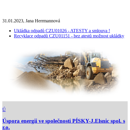
31.01.2023, Jana Herrmannová
Ukládka odpadů CZU01026 - ATESTY a smlouva !
Recyklace odpadů CZU01151 - bez atestů možnost ukládky
Ú
Úspora energii ve společnosti PÍSKY-J.Elsnic spol. s
r.o.