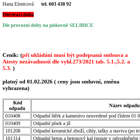
Hana Elsnicová
tel. 603 438 92
Otevírací doba
Dle provozní doby na pískovně SELIBICE
Ceník: (
při ukládání musí být podepsaná smlouva a
Atesty nezávadnosti dle vyhl.273/2021 tab. 5.1.,5.2. a
5.3.
)
platný od 01.02.2026 ( ceny jsou smluvní, změna
vyhrazena)
Kód
Název odpadu
odpadu
010408
Odpadní štěrk a kamenivo neuvedené pod číslem 01 
010409
Odpadní písek a jíl
101208
Odpadní keramické zboží, cihly, tašky a staviva (po t
101314
Odpadní beton a betonový kal (pouze v odvodněném 