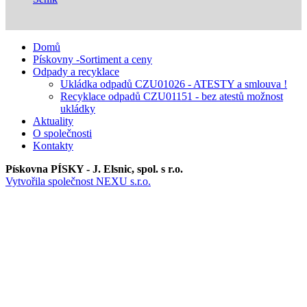
Domů
Pískovny -Sortiment a ceny
Odpady a recyklace
Ukládka odpadů CZU01026 - ATESTY a smlouva !
Recyklace odpadů CZU01151 - bez atestů možnost
ukládky
Aktuality
O společnosti
Kontakty
Pískovna PÍSKY - J. Elsnic, spol. s r.o.
Vytvořila společnost NEXU s.r.o.